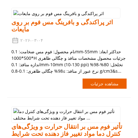
اثر پراکندگی و بافرینگ مس فوم بر روی
مایعات
۲۰۲۶-۰۳-۰۴
نام محصول: فوم مس ضخامت: 0.1mm-55mm حداکثر ابعاد:
500*1000*H جزئیات محصول مشخصات منافذ و چگالی ظاهری
اندازه منافذ: 0.1mm-10mm (10-130 ppi) تخلخل: 80%-98%
نرخ عبور از منافذ: ≥98% چگالی ظاهری: 0.1-0.8 g/cm3&s...
مشاهده جزئیات
تأثیر فوم مس بر انتقال حرارت و ویژگی‌های
کنترل دما مواد تغییر فاز دهنده تحت شرایط