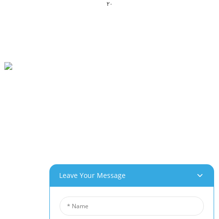
۲۰
پارک صنعتی Beihai، Changhong Rd 280#، Jiujiang City، Jiangxi China
0086-(0)792-8322312
Sales@chinabeihai.net
درباره ما
تور کارخانه
خدمات مشتریان
پتانسیل‌های پروژه و کاربرد
Leave Your Message
محصولات ما
فوم آلومینیوم
فوم مس