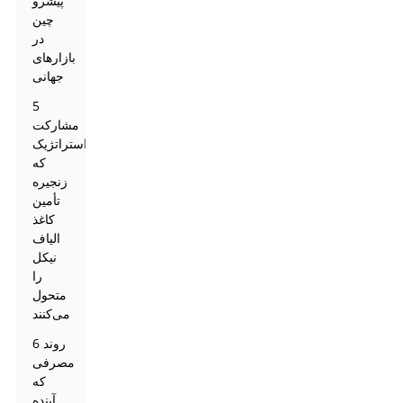
پیشرو
چین
در
بازارهای
جهانی
5
مشارکت
استراتژیک
که
زنجیره
تأمین
کاغذ
الیاف
نیکل
را
متحول
می‌کنند
6 روند
مصرفی
که
آینده