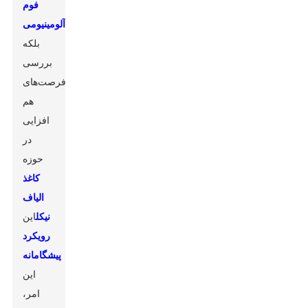
فوم
آلومینیومی
بلکه
بررسی
فرصت‌های
هم
افزایی
در
حوزه
کاغذ
الیاف
نیکل
این
رویکرد
پیشگامانه
این
امر،