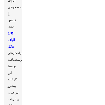
اثرات
زیست‌محیطی
را
کاهش
دهند.
کاغذ
الیاف
نیکل
راهکارهای
توسعه‌یافته
توسط
این
کارخانه
پیشرو
در چین،
پیشرفت