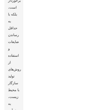
برخوردار
است،
بلکه با
به
حداقل
رساندن
ضایعات
و
استفاده
از
روش‌های
تولید
سازگار
با محیط
زیست،
به