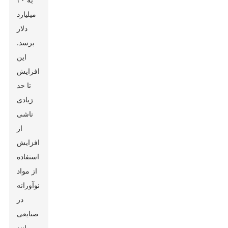
میلیارد
دلار
برسد.
این
افزایش
تا حد
زیادی
ناشی
از
افزایش
استفاده
از مواد
نوآورانه
در
صنایعی
مانند