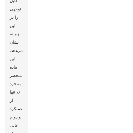
قابل
توجهی
را در
این
زمینه
نشان
می‌دهد.
این
ماده
منحصر
به فرد
نه تنها
از
عملکرد
و دوام
عالی