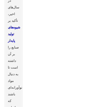
در
سال‌های
اخیر،
تأکید بر
شیوه‌های
تولید
پایدار
صنایع را
بر آن
داشته
است تا
به دنبال
مواد
نوآورانه‌ای
باشند
که