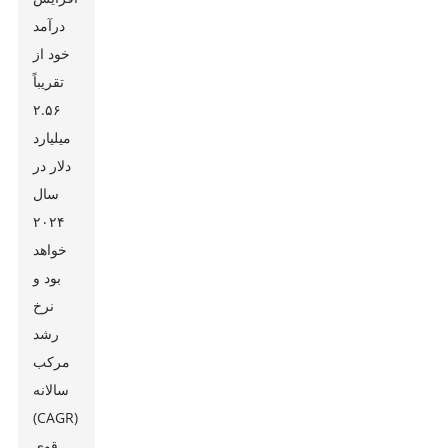
درآمد
خود از
تقریباً
۲.۵۶
میلیارد
دلار در
سال
۲۰۲۴
خواهد
بود و
نرخ
رشد
مرکب
سالانه
(CAGR)
قوی