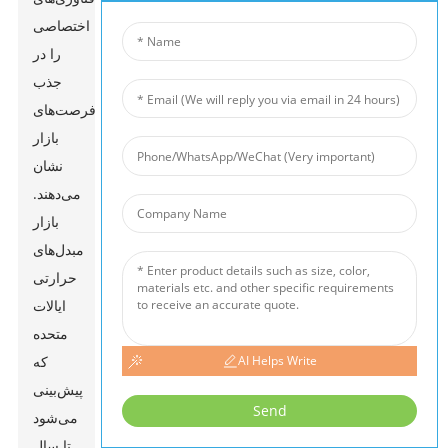
اختصاصی
را در
جذب
فرصت‌های
بازار
نشان
می‌دهند.
بازار
مبدل‌های
حرارتی
ایالات
متحده
که
AI Helps Write
پیش‌بینی
Send
می‌شود
تا سال