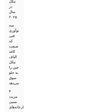
نیکل
در
سال
۲۰۲۵
سه
نوآوری
فنی
که
صنعت
کاغذ
الیاف
نیکل
چین را
به جلو
سوق
می‌دهد
۴
مزیت
نسبی
کارخانه‌های