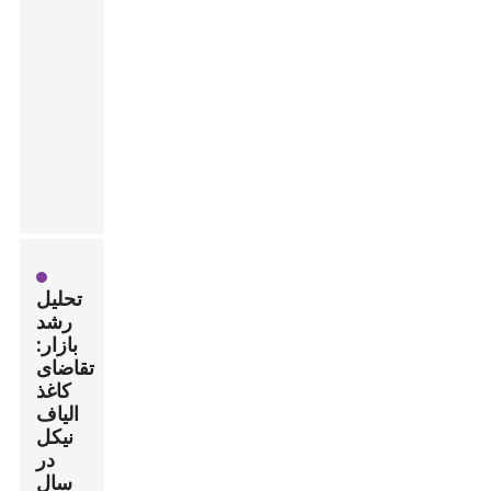
معیاری
برای ...
تعیین
می‌کند.
نوآوری
.
پایدار
تحلیل
رشد
بازار:
تقاضای
کاغذ
الیاف
نیکل
در
سال