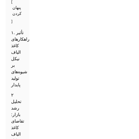
[
پنهان
کردن
]
۱. تأثیر
راهکارهای
کاغذ
الیاف
نیکل
بر
شیوه‌های
تولید
پایدار
۲
تحلیل
رشد
بازار:
تقاضای
کاغذ
الیاف