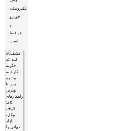
الکترونیک،
خودرو
و
هوافضا
است.