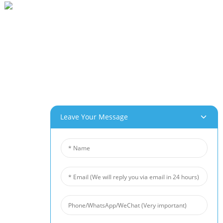
پارک صنعتی Beihai، Changhong Rd 280#، Jiujiang City، Jiangxi China
0086-(0)792-8322312
Sales@chinabeihai.net
درباره ما
تور کارخانه
خدمات مشتریان
پتانسیل‌های پروژه و کاربرد
Leave Your Message
محصولات ما
فوم آلومینیوم
فوم مس
فوم نیکل
نمد الیاف نیکل
نمد الیاف تیتانیوم
تشک فیبری از جنس استیل ضد زنگ
مش سیم فلزی متخلخل