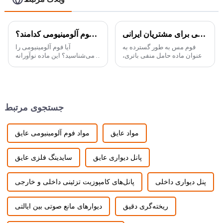
فوم مسی برای مشتریان ایرانی (500*600*6 میلی‌متر، 20PPI)
انواع مختلف فوم آلومینیومی کدامند؟
فوم مس به طور گسترده به
آیا فوم آلومینیومی را
عنوان ماده حامل منفی باتری،
می‌شناسید؟ این ماده نوآورانه
زیرلایه الکترود باتری یا سوخت
به دلیل سبکی و خواص متنوع
لیتیوم یونی، حامل کاتالیزور
خود، در صنایع مختلف غوغا به پا
سلولی و محافظ
کرده است. در این وبلاگ، نگاهی
الکترومغناطیسی مورد استفاده
دقیق‌تر به انواع مختلف آن
قرار گرفته است...
خواهیم داشت...
جستجوی مرتبط
مواد عایق
مواد فوم آلومینیومی عایق
پانل دیواری عایق
سایدینگ فلزی عایق
پنل دیواری داخلی
پانل‌های کامپوزیت تزئینی داخلی و خارجی
ریخته‌گری دقیق
دیوارهای مانع صوتی بین ایالتی