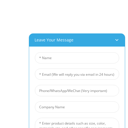
درباره ما
تور کارخانه
خدمات مشتریان
پتانسیل‌های پروژه و کاربرد
Leave Your Message
محصولات ما
فوم آلومینیوم
فوم مس
فوم نیکل
نمد الیاف نیکل
نمد الیاف تیتانیوم
تشک فیبری از جنس استیل ضد زنگ
مش سیم فلزی متخلخل
مانع سر و صدا
فیلتر فوم سرامیکی
اخبار