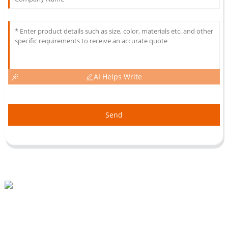
AI Helps Write
Send
پارک صنعتی Beihai، Changhong Rd 280#، Jiujiang City، Jiangxi China
0086-(0)792-8322312
Sales@chinabeihai.net