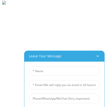
پارک صنعتی Beihai، Changhong Rd 280#، Jiujiang City، Jiangxi China
0086-(0)792-8322312
Sales@chinabeihai.net
درباره ما
تور کارخانه
خدمات مشتریان
پتانسیل‌های پروژه و کاربرد
Leave Your Message
محصولات ما
فوم آلومینیوم
فوم مس
فوم نیکل
نمد الیاف نیکل
نمد الیاف تیتانیوم
تشک فیبری از جنس استیل ضد زنگ
مش سیم فلزی متخلخل