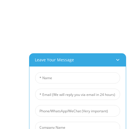
پارک صنعتی Beihai، Changhong Rd 280#، Jiujiang City، Jiangxi China
0086-(0)792-8322312
Sales@chinabeihai.net
درباره ما
تور کارخانه
خدمات مشتریان
پتانسیل‌های پروژه و کاربرد
Leave Your Message
محصولات ما
فوم آلومینیوم
فوم مس
فوم نیکل
نمد الیاف نیکل
نمد الیاف تیتانیوم
تشک فیبری از جنس استیل ضد زنگ
مش سیم فلزی متخلخل
مانع سر و صدا
فیلتر فوم سرامیکی