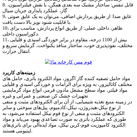
8. قابل تنفس: ساختار مشبک سه بعدی همگن، با نقش فیلتراسیون،
گاز، عملکرد پایداری جریان سیال
9، عایق صدا: از طریق پردازش اضافی، می‌توان به یک عایق صوتی
با قابلیت شنود نویز بالا دست یافت.
10، ظاهر، داخلی عملی: از طریق انواع پردازش، مناسب برای
دکوراسیون داخلی.
11، بیش از 1100 درجه، مقاوم در برابر خوردگی اسیدی و قلیایی
مختلف، نفوذپذیری خوب، ساختار منافذ یکنواخت، گرمایش سریع و
انتقال حرارت.
زمینه‌های کاربرد
مواد حامل تصفیه کننده گاز اگزوز، مواد الکترود باتری، حامل های
مختلف کاتالیزور، به ویژه برای الزامات و خوردگی اسیدی و قلیایی
مواد فیلتر، مواد سطح مشعل مادون قرمز، انواع مواد گرمایشی
تجهیزات خشک کن صنعتی و عمرانی و غیره
در زمینه منبع تغذیه شیمیایی، از آن برای الکترودهای مثبت و منفی
از نوع نیکل-هیدروژن، نیکل-کادمیوم، پیل‌های سوختی و سایر
الکترودهای مثبت و منفی از نوع فوم نیکل استفاده می‌شود، به
طوری که عملکرد باتری به صورت تصاعدی بهبود می‌یابد و مواد
الکترود کامپوزیت فوم-کربن نیکل، مواد ایده‌آلی برای باتری‌های
لیتیومی هستند.