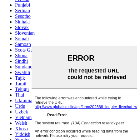
Punjabi
Serbian
Sesotho
Sinhala
Slovak
Slovenian
Somali
Samoan
Scots Gaelic
Shona
Sindhi
Sundanese
Swahili
Tajik
Tamil
Telugu
Thai
Ukrainian
Urdu
Uzbek
Vietnamese
Welsh
Xhosa
Yiddish
Yoruba