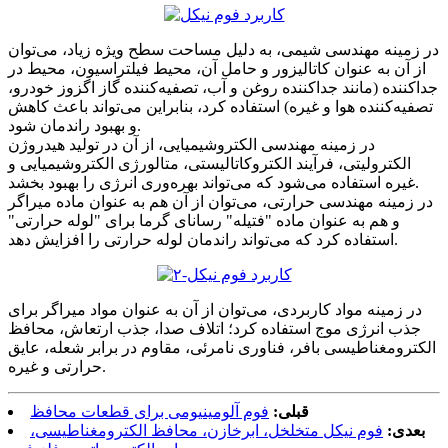
در زمینه مهندسی شیمی، به دلیل مساحت سطح ویژه زیاد، می‌توان
از آن به عنوان کاتالیزور و حامل آن، محیط فیلتراسیون، محیط در
جداکننده (مانند جداکننده روغن و آب، تصفیه‌کننده گاز اگزوز خودرو،
تصفیه‌کننده هوا و غیره) استفاده کرد، بنابراین می‌تواند باعث کاهش
و بهبود راندمان شود.
در زمینه مهندسی الکتروشیمیایی، از آن در تولید هیدروژن
الکترولیتی، فرآیند الکتروکاتالیستی، متالورژی الکتروشیمیایی و
غیره استفاده می‌شود که می‌تواند بهره‌وری انرژی را بهبود بخشد.
در زمینه مهندسی حرارتی، می‌توان از آن هم به عنوان ماده میراگر
و هم به عنوان ماده "فتیله" رسانای گرما برای "لوله حرارتی"
استفاده کرد که می‌تواند راندمان لوله حرارتی را افزایش دهد.
در زمینه مواد کاربردی، می‌توان از آن به عنوان مواد میراگر برای
جذب انرژی موج استفاده کرد؛ اتلاف صدا، جذب ارتعاش، محافظ
الکترومغناطیسی بافر، فناوری نامرئی، مقاوم در برابر شعله، عایق
حرارتی و غیره.
قبلی:
فوم آلومینیومی برای قطعات محافظ
بعدی:
فوم نیکل متخلخل، ابرخازن، محافظ الکترومغناطیسی،