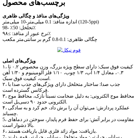
برچسب‌های محصول
ویژگی‌های منافذ و چگالی ظاهری
اندازه منافذ: 0.1 میلی‌متر-10 میلی‌متر (5-120ppi)
تخلخل: 50٪ -98٪
نرخ عبور از منافذ: ≥۹۸٪
چگالی ظاهری: 0.1-0.8 گرم بر سانتی‌متر مکعب
ویژگی‌های اصلی
۱، کیفیت فوق سبک: دارای سطح ویژه بزرگ، وزن مخصوص ۰.۲ تا
۰.۳، معادل ۱/۴ آب، ۱/۳ چوب، ۱/۱۰ فلز آلومینیوم و ۱/۳۰ آهن
است، کیفیت فوق سبک.
۲، جذب صدا: ساختار متخلخل دارای ویژگی‌های جذب صدا با
فرکانس گسترده است.
۳، محافظ موج الکترونی: به دلیل ضخامت نسبتاً نازک، محافظ موج
الکترونی حدود ۹۰ دسی‌بل است.
۴، عملکرد پردازش: می‌توان آن را برش داد، خم کرد و به سادگی
چسباند.
5، مقاومت در برابر آتش: برای حفظ فرم پایدار، سوختن در دماهای
بالا دشوار است.
۶، بازیافت: مواد زائد فلزی قابل بازیافت هستند.
7، رسانایی حرارتی: مواد متخلخل رسانایی حرارتی قوی دارند.