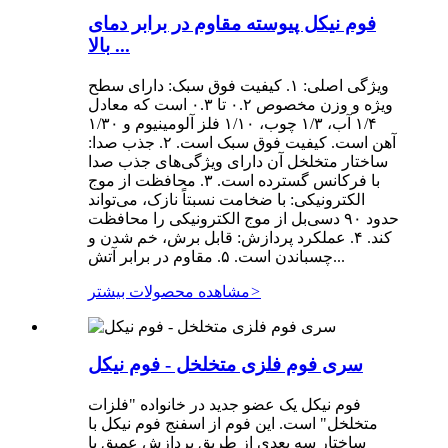
فوم نیکل پیوسته مقاوم در برابر دمای
بالا ...
ویژگی اصلی: ۱. کیفیت فوق سبک: دارای سطح
ویژه و وزن مخصوص ۰.۲ تا ۰.۳ است که معادل
۱/۴ آب، ۱/۳ چوب، ۱/۱۰ فلز آلومینیوم و ۱/۳۰
آهن است. کیفیت فوق سبک است. ۲. جذب صدا:
ساختار متخلخل آن دارای ویژگی‌های جذب صدا
با فرکانس گسترده است. ۳. محافظت از موج
الکترونیکی: با ضخامت نسبتاً نازک، می‌تواند
حدود ۹۰ دسی‌بل از موج الکترونیکی را محافظت
کند. ۴. عملکرد پردازش: قابل برش، خم شدن و
چسباندن است. ۵. مقاوم در برابر آتش...
>
مشاهده محصولات بیشتر
سری فوم فلزی متخلخل - فوم نیکل
فوم نیکل یک عضو جدید در خانواده "فلزات
متخلخل" است. این فوم از اسفنج فوم نیکل با
ساختار سه بعدی از طریق پردازش عمیق با