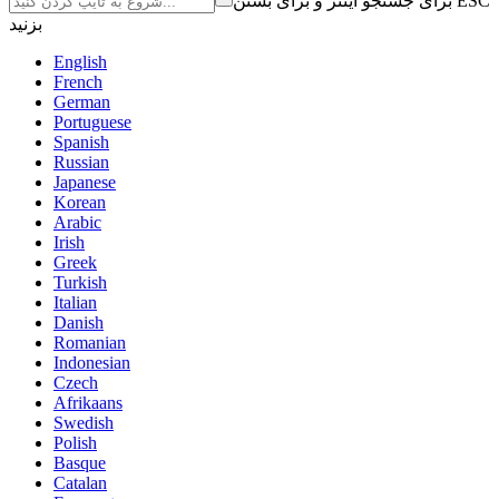
برای جستجو اینتر و برای بستن ESC
بزنید
English
French
German
Portuguese
Spanish
Russian
Japanese
Korean
Arabic
Irish
Greek
Turkish
Italian
Danish
Romanian
Indonesian
Czech
Afrikaans
Swedish
Polish
Basque
Catalan