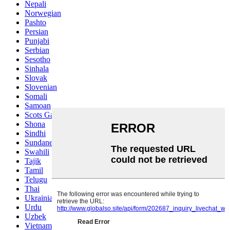
Nepali
Norwegian
Pashto
Persian
Punjabi
Serbian
Sesotho
Sinhala
Slovak
Slovenian
Somali
Samoan
Scots Gaelic
Shona
Sindhi
Sundanese
Swahili
Tajik
Tamil
Telugu
Thai
Ukrainian
Urdu
Uzbek
Vietnamese