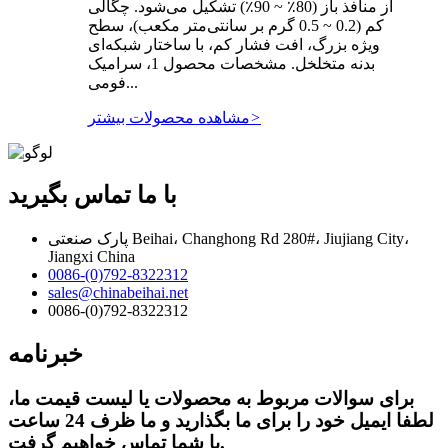
از منافذ باز (80٪ ~ 90٪) تشکیل می‌شود. چگالی
کم (0.2 ~ 0.5 گرم بر سانتی‌متر مکعب)، سطح
ویژه بزرگ، افت فشار کم، با ساختار شبکه‌ای
بدنه متخلخل. مشخصات محصول 1، سرامیک
فومی...
>
مشاهده محصولات بیشتر
با ما تماس بگیرید
پارک صنعتی Beihai، Changhong Rd 280#، Jiujiang City،
Jiangxi China
0086-(0)792-8322312
sales@chinabeihai.net
0086-(0)792-8322312
خبرنامه
برای سوالات مربوط به محصولات یا لیست قیمت ما،
لطفا ایمیل خود را برای ما بگذارید و ما ظرف 24 ساعت
با شما تماس خواهیم گرفت.